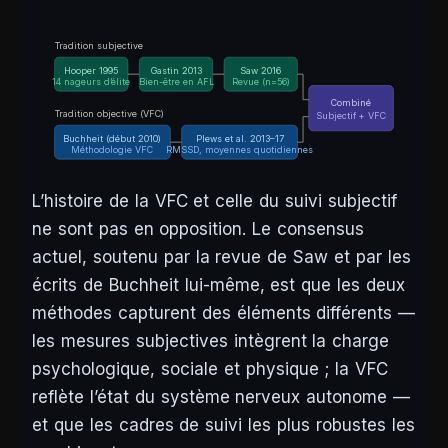
Tradition subjective
Hooper 1995
Gastin 2013
Saw 2016
14 nageurs d’élite
Bien-être en AFL
Revue (n=56)
Combiné
Tradition objective (VFC)
Subjectif + VFC
Buchheit (début 2010)
Plews et al. 2013–17
Méthodologie VFC
RMSSD, moyennes quotidiennes
L’histoire de la VFC et celle du suivi subjectif
ne sont pas en opposition. Le consensus
actuel, soutenu par la revue de Saw et par les
écrits de Buchheit lui-même, est que les deux
méthodes capturent des éléments différents —
les mesures subjectives intègrent la charge
psychologique, sociale et physique ; la VFC
reflète l’état du système nerveux autonome —
et que les cadres de suivi les plus robustes les