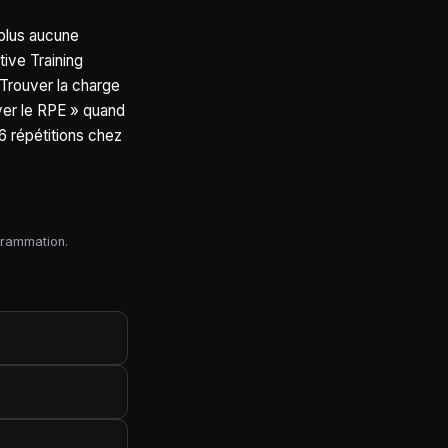
 plus aucune
tive Training
Trouver la charge
ver le RPE » quand
 6 répétitions chez
grammation.