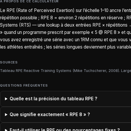
À PROPOS DE CE CALCULATEUR
Le RPE (Rate of Perceived Exertion) sur l’échelle 1–10 ancre l’en
répétition possible ; RPE 8 = environ 2 répétitions en réserve ; R
Systems (RTS) — une lookup à deux entrées RPE × répétitions →
» quand un programme prescrit par exemple « 5 @ RPE 8 » et que
vous avez enregistré une série avec un 1RM connu et que vous voule
les athlètes entraînés ; les séries longues deviennent plus variabl
SOURCES
Tableau RPE Reactive Training Systems (Mike Tuchscherer, 2008). Large
QUESTIONS FRÉQUENTES
Quelle est la précision du tableau RPE ?
Que signifie exactement « RPE 8 » ?
Faut-il utiliser le RPE ou des pourcentages fixes ?