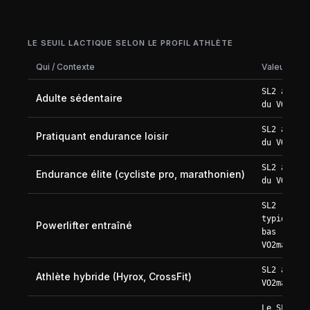
LE SEUIL LACTIQUE SELON LE PROFIL ATHLÈTE
Qui / Contexte
Valeur
SL2 à ~50-
Adulte sédentaire
du VO2max
SL2 à ~70-
Pratiquant endurance loisir
du VO2max
SL2 à ~85-
Endurance élite (cycliste pro, marathonien)
du VO2max
SL2
typiquemen
Powerlifter entraîné
bas (~55-6
VO2max)
SL2 à ~75-
Athlète hybride (Hyrox, CrossFit)
VO2max
Le SL2