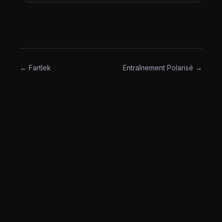
10 signifie que vous ne pouviez plus faire une rep,
RPE 8 signifie qu'il vous restait environ 2 reps, RPE
6 environ 4 reps en réserve.
← Fartlek
Entraînement Polarisé →