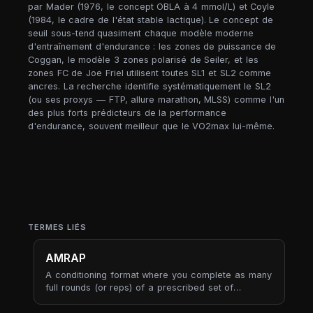
par Mader (1976, le concept OBLA à 4 mmol/L) et Coyle
(1984, le cadre de l'état stable lactique). Le concept de
seuil sous-tend quasiment chaque modèle moderne
d'entraînement d'endurance : les zones de puissance de
Coggan, le modèle 3 zones polarisé de Seiler, et les
zones FC de Joe Friel utilisent toutes SL1 et SL2 comme
ancres. La recherche identifie systématiquement le SL2
(ou ses proxys — FTP, allure marathon, MLSS) comme l'un
des plus forts prédicteurs de la performance
d'endurance, souvent meilleur que le VO2max lui-même.
TERMES LIÉS
AMRAP
A conditioning format where you complete as many
full rounds (or reps) of a prescribed set of
movements as possible within a fixed time cap.
AMRAP flips the usual work-then-rest structure: