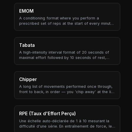
instead of a target number of rounds at an
unknown pace, you fix the time and let the round
EMOM
count be the outcome — the score is the honest
A conditioning format where you perform a
measure of how much work you produced.
prescribed set of reps at the start of every minute,
then rest for whatever time remains before the next
minute begins. EMOM trades AMRAP's pacing
freedom for a forced rhythm — the clock, not your
own judgement, decides when the next round
Tabata
starts.
A high-intensity interval format of 20 seconds of
maximal effort followed by 10 seconds of rest,
repeated for 8 rounds (4 minutes total per
exercise). Tabata is one of the few interval
structures with a specific named research study
behind its exact timing — the 20/10 split isn't an
Chipper
arbitrary convention, it's what the original protocol
A long list of movements performed once through,
tested.
front to back, in order — you 'chip away' at the list
rather than repeating rounds. Chippers are the
opposite structural choice from AMRAP or EMOM:
instead of a short list repeated many times, it's a
long list done once, usually against the clock for
RPE (Taux d'Effort Perçu)
time.
Une échelle auto-déclarée de 1 à 10 mesurant la
difficulté d'une série. En entraînement de force, le
RPE est ancré aux « reps en réserve » (RIR) : RPE