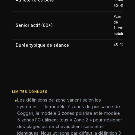
30-45 min
Pierre ang
de
Senior actif (60+)
l'entraîne
hebdomadai
Durée typique de séance
45-120 min
LIMITES CONNUES
Les définitions de zone varient selon les
•
systèmes — le modèle 7 zones de puissance de
Coggan, le modèle 3 zones polarisé et le modèle
5 zones FC utilisent tous « Zone 2 » pour désigner
des plages qui se chevauchent sans être
identiques. Nous utilisons par défaut la définition 3