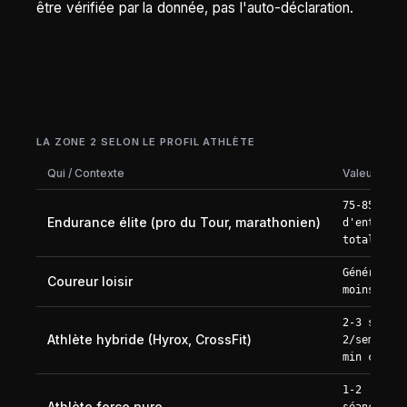
être vérifiée par la donnée, pas l'auto-déclaration.
LA ZONE 2 SELON LE PROFIL ATHLÈTE
Qui / Contexte
Valeur
75-85 % du
Endurance élite (pro du Tour, marathonien)
d'entraîne
total
Généraleme
Coureur loisir
moins de 3
2-3 séance
Athlète hybride (Hyrox, CrossFit)
2/semaine,
min chacun
1-2
Athlète force pure
séances/se