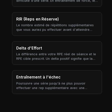
difficulté d'une série. En entraînement de force, le
RPE est ancré aux « reps en réserve » (RIR) : RPE
10 signifie que vous ne pouviez plus faire une rep,
RPE 8 signifie qu'il vous restait environ 2 reps, RPE
6 environ 4 reps en réserve.
RIR (Reps en Réserve)
Le nombre estimé de répétitions supplémentaires
que vous auriez pu effectuer avant d'atteindre
l'échec musculaire. Le RIR est l'ancre inverse du
RPE : RIR 0 = RPE 10 (échec), RIR 2 = RPE 8, RIR 4 =
RPE 6.
Delta d'Effort
La différence entre votre RPE réel de séance et le
RPE cible prescrit. Un delta positif signifie que la
séance a semblé plus dure que prévu ; négatif
signifie plus facile.
Entraînement à l'échec
Poursuivre une série jusqu'à ne plus pouvoir
effectuer une rep supplémentaire avec une
technique correcte — RIR 0, RPE 10. L'échec est la
limite haute de l'intensité par série, et l'une des
consignes les plus sur-prescrites en musculation.