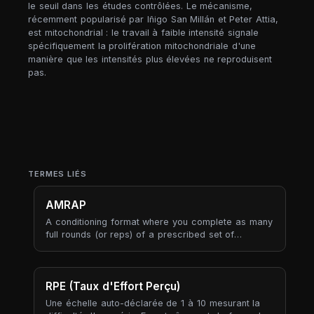
le seuil dans les études contrôlées. Le mécanisme,
récemment popularisé par Iñigo San Millán et Peter Attia,
est mitochondrial : le travail à faible intensité signale
spécifiquement la prolifération mitochondriale d'une
manière que les intensités plus élevées ne reproduisent
pas.
TERMES LIÉS
AMRAP
A conditioning format where you complete as many
full rounds (or reps) of a prescribed set of
movements as possible within a fixed time cap.
AMRAP flips the usual work-then-rest structure:
instead of a target number of rounds at an
unknown pace, you fix the time and let the round
RPE (Taux d'Effort Perçu)
count be the outcome — the score is the honest
Une échelle auto-déclarée de 1 à 10 mesurant la
measure of how much work you produced.