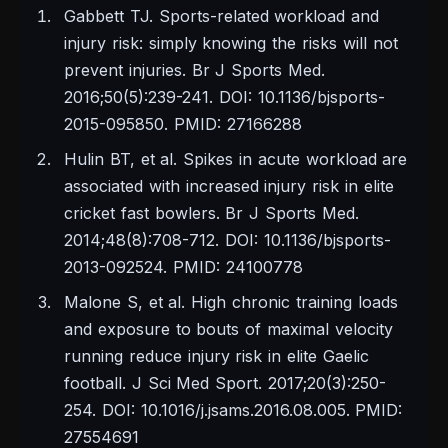
Gabbett TJ. Sports-related workload and
injury risk: simply knowing the risks will not
prevent injuries. Br J Sports Med.
2016;50(5):239-241. DOI: 10.1136/bjsports-
2015-095850. PMID: 27166288
Hulin BT, et al. Spikes in acute workload are
associated with increased injury risk in elite
cricket fast bowlers. Br J Sports Med.
2014;48(8):708-712. DOI: 10.1136/bjsports-
2013-092524. PMID: 24100778
Malone S, et al. High chronic training loads
and exposure to bouts of maximal velocity
running reduce injury risk in elite Gaelic
football. J Sci Med Sport. 2017;20(3):250-
254. DOI: 10.1016/j.jsams.2016.08.005. PMID:
27554691