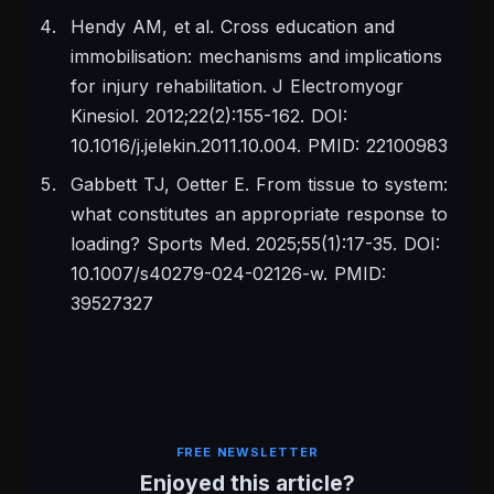
Hendy AM, et al. Cross education and
immobilisation: mechanisms and implications
for injury rehabilitation. J Electromyogr
Kinesiol. 2012;22(2):155-162. DOI:
10.1016/j.jelekin.2011.10.004. PMID: 22100983
Gabbett TJ, Oetter E. From tissue to system:
what constitutes an appropriate response to
loading? Sports Med. 2025;55(1):17-35. DOI:
10.1007/s40279-024-02126-w. PMID:
39527327
FREE NEWSLETTER
Enjoyed this article?