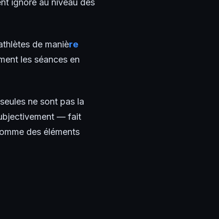
ent ignoré au niveau des
athlètes de maniè
re
ement les séances en
seules ne sont pas la
ubjectivement — fait
s comme des éléments