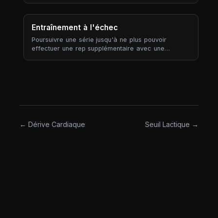
séance a semblé plus dure que prévu ; négatif
signifie plus facile.
Entraînement à l'échec
Poursuivre une série jusqu'à ne plus pouvoir
effectuer une rep supplémentaire avec une
technique correcte — RIR 0, RPE 10. L'échec est la
limite haute de l'intensité par série, et l'une des
consignes les plus sur-prescrites en musculation.
← Dérive Cardiaque
Seuil Lactique →