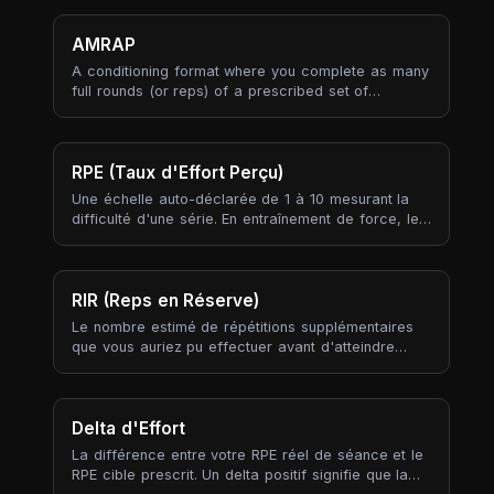
AMRAP
A conditioning format where you complete as many
full rounds (or reps) of a prescribed set of
movements as possible within a fixed time cap.
AMRAP flips the usual work-then-rest structure:
instead of a target number of rounds at an
unknown pace, you fix the time and let the round
RPE (Taux d'Effort Perçu)
count be the outcome — the score is the honest
Une échelle auto-déclarée de 1 à 10 mesurant la
measure of how much work you produced.
difficulté d'une série. En entraînement de force, le
RPE est ancré aux « reps en réserve » (RIR) : RPE
10 signifie que vous ne pouviez plus faire une rep,
RPE 8 signifie qu'il vous restait environ 2 reps, RPE
6 environ 4 reps en réserve.
RIR (Reps en Réserve)
Le nombre estimé de répétitions supplémentaires
que vous auriez pu effectuer avant d'atteindre
l'échec musculaire. Le RIR est l'ancre inverse du
RPE : RIR 0 = RPE 10 (échec), RIR 2 = RPE 8, RIR 4 =
RPE 6.
Delta d'Effort
La différence entre votre RPE réel de séance et le
RPE cible prescrit. Un delta positif signifie que la