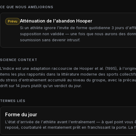
CE QUE NOUS AMÉLIORONS
Atténuation de l'abandon Hooper
Prévu
Si un athlète ignore l'invite de forme quotidienne 3 jours d'a
supposition non validée — une fois que nous aurons des donné
soumission sans devenir intrusif.
SCIENCE CONTEXT
L'indice est une adaptation raccourcie de Hooper et al. (1995), à l'origi
items les plus rapportés dans la littérature moderne des sports collecti
du stress d'entraînement accumulé au niveau du groupe, avec la précautio
drift sur 14 jours plutôt qu'un verdict du jour.
TERMES LIÉS
Forme du jour
L'état d'arrivée de l'athlète avant l'entraînement — à quel point vous 
reposé, courbaturé et mentalement prêt en franchissant la porte. La 
est la troisième couche du modèle de charge d'Afitpilot (avec la cha