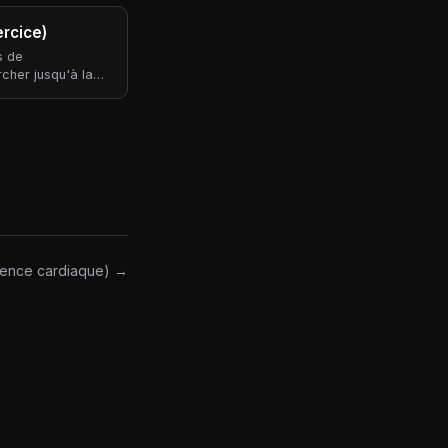
ment aérobie
ez structurée pour
rcice)
 marche facile,
s de
cher jusqu'à la
e le ménage,
est la composante
étique quotidienne
 brûlées dans une
si la source la
quence cardiaque) →