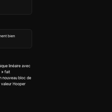
ment bien
ique linéaire avec
» fait
un nouveau bloc de
e valeur Hooper