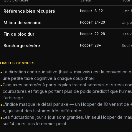
Qui / Contexte
Valeur
Note
Référence bien récupéré
Hooper 8-12
L'athl
Milieu de semaine
Hooper 14-20
Un pe
Fin de bloc dur
Hooper 22-28
Des v
Surcharge sévère
Hooper 28+
Seuil
LIMITES CONNUES
La direction contre-intuitive (haut = mauvais) est la convention d
•
une petite taxe cognitive à chaque coup d'œil.
Cinq axes sommés à parts égales traitent sommeil et stress co
•
courbatures et fatigue portent plus de poids prédictif que hume
l'arbitrage.
L'indice masque le détail par axe — un Hooper de 18 venant de 
•
», qui sont des histoires très différentes.
Les fluctuations jour à jour sont grandes. Un seul Hooper de ma
•
sur 14 jours, pas le dernier point.