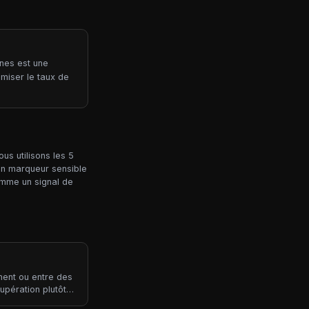
ines est une
miser le taux de
us utilisons les 5
 un marqueur sensible
comme un signal de
ment ou entre des
upération plutôt
 active se situe