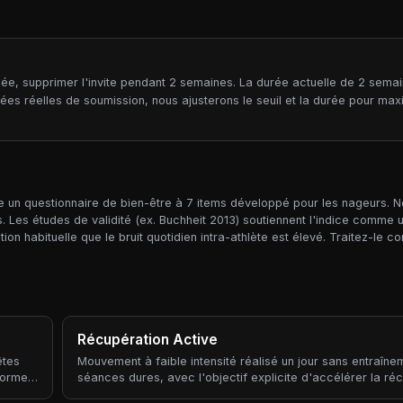
ffilée, supprimer l'invite pendant 2 semaines. La durée actuelle de 2 sema
es réelles de soumission, nous ajusterons le seuil et la durée pour maxi
ne un questionnaire de bien-être à 7 items développé pour les nageurs. No
fs. Les études de validité (ex. Buchheit 2013) soutiennent l'indice comme
n habituelle que le bruit quotidien intra-athlète est élevé. Traitez-le 
Récupération Active
êtes
Mouvement à faible intensité réalisé un jour sans entraîne
forme
séances dures, avec l'objectif explicite d'accélérer la réc
rge
que d'accumuler du stress d'entraînement. La récupération