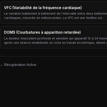
interne et la charge externe), capturant un contexte que les métrique
charge seules ne peuvent pas voir.
VFC (Variabilité de la fréquence cardiaque)
La variation battement à battement de l'intervalle entre deux batteme
cardiaques, mesurée en millisecondes. La VFC est une fenêtre sur
l'équilibre du système nerveux autonome — une VFC matinale relativ
élevée et stable suggère une dominance parasympathique et une bo
récupération ; une VFC abaissée ou instable signale souvent un stres
DOMS (Courbatures à apparition retardée)
d'entraînement accumulé, une maladie ou un mauvais sommeil avan
La douleur musculaire profonde et sensible qui apparaît 12 à 24 heur
que la fatigue subjective ne se manifeste.
après une séance inhabituelle ou riche en travail excentrique, atteint 
vers 24-72 heures, puis s'estompe. Les DOMS sont la réponse norma
corps à des micro-dommages dans les fibres musculaires — pas un
mesure de la qualité d'une séance, et pas un signal fiable de la quant
d'adaptation produite.
← Récupération Active