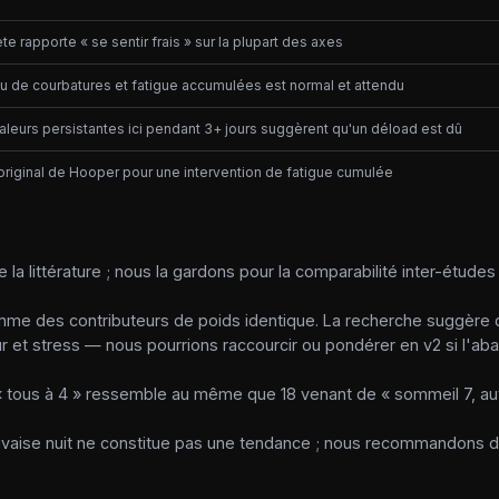
ète rapporte « se sentir frais » sur la plupart des axes
u de courbatures et fatigue accumulées est normal et attendu
aleurs persistantes ici pendant 3+ jours suggèrent qu'un déload est dû
 original de Hooper pour une intervention de fatigue cumulée
e la littérature ; nous la gardons pour la comparabilité inter-étude
mme des contributeurs de poids identique. La recherche suggère
ur et stress — nous pourrions raccourcir ou pondérer en v2 si l'ab
« tous à 4 » ressemble au même que 18 venant de « sommeil 7, au
uvaise nuit ne constitue pas une tendance ; nous recommandons de