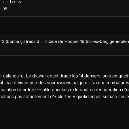
 + stress

..35.
r 2 (bonne), stress 3 → Indice de Hooper 16 (milieu-bas, générale
r calendaire. Le drawer coach trace les 14 derniers jours en graph
tableau d'historique des soumissions par jour. L'axe « courbatures 
arition retardée) — utile pour suivre le coût en récupération d'
chons pas actuellement d'« alertes » quotidiennes sur une seul