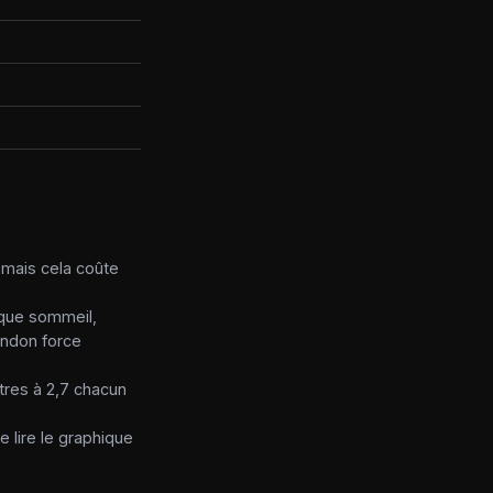
s mais cela coûte
 que sommeil,
andon force
tres à 2,7 chacun
 lire le graphique