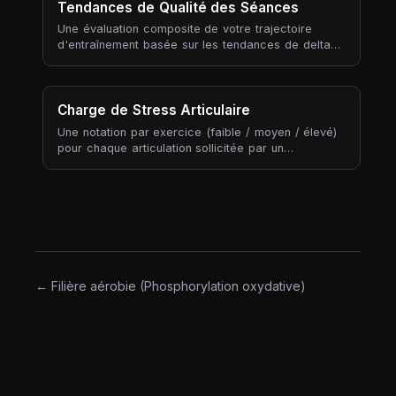
Tendances de Qualité des Séances
Une évaluation composite de votre trajectoire
d'entraînement basée sur les tendances de delta
d'effort et d'adhérence sur vos 6 dernières
séances complétées.
Charge de Stress Articulaire
Une notation par exercice (faible / moyen / élevé)
pour chaque articulation sollicitée par un
mouvement, agrégée sur votre plan hebdomadaire
pour révéler quelles articulations accumulent le
plus de stress. Contrairement au tonnage ou au
volume, le stress articulaire n'est pas calculé à
partir de ce que vous soulevez — il est classifié à
partir de l'exercice lui-même.
← Filière aérobie (Phosphorylation oxydative)