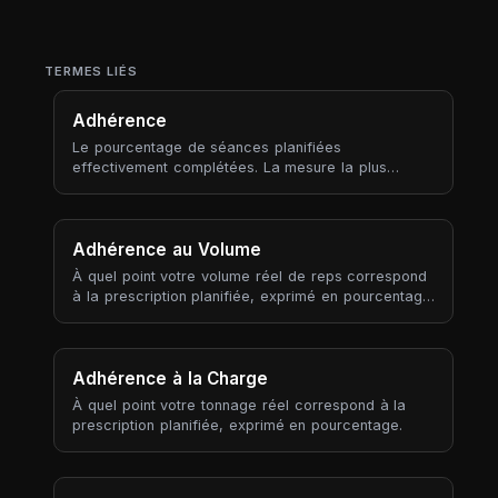
TERMES LIÉS
Adhérence
Le pourcentage de séances planifiées
effectivement complétées. La mesure la plus
simple de si vous suivez le plan.
Adhérence au Volume
À quel point votre volume réel de reps correspond
à la prescription planifiée, exprimé en pourcentage.
100 % = correspondance exacte ; au-dessus =
vous en avez fait plus, en dessous = moins.
Adhérence à la Charge
À quel point votre tonnage réel correspond à la
prescription planifiée, exprimé en pourcentage.