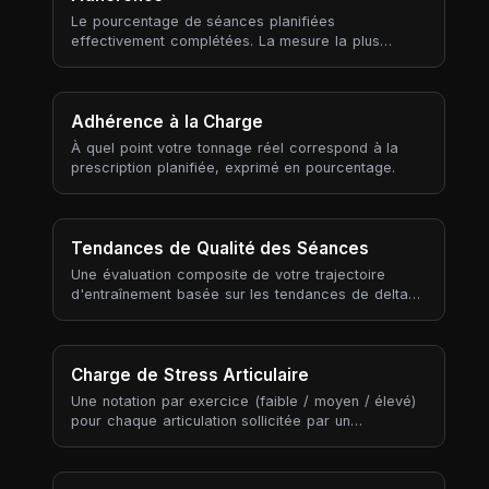
Le pourcentage de séances planifiées
effectivement complétées. La mesure la plus
simple de si vous suivez le plan.
Adhérence à la Charge
À quel point votre tonnage réel correspond à la
prescription planifiée, exprimé en pourcentage.
Tendances de Qualité des Séances
Une évaluation composite de votre trajectoire
d'entraînement basée sur les tendances de delta
d'effort et d'adhérence sur vos 6 dernières
séances complétées.
Charge de Stress Articulaire
Une notation par exercice (faible / moyen / élevé)
pour chaque articulation sollicitée par un
mouvement, agrégée sur votre plan hebdomadaire
pour révéler quelles articulations accumulent le
plus de stress. Contrairement au tonnage ou au