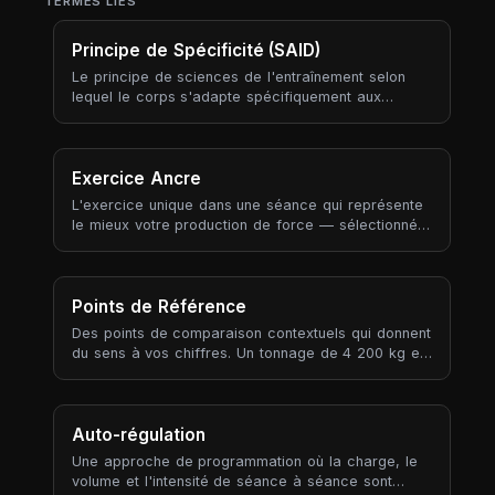
TERMES LIÉS
Principe de Spécificité (SAID)
Le principe de sciences de l'entraînement selon
lequel le corps s'adapte spécifiquement aux
demandes qu'on lui impose. Si vous entraînez des
soulevés lourds et lents, vous progressez sur les
soulevés lourds et lents. Si vous entraînez
l'endurance aérobie, vous progressez en
Exercice Ancre
endurance aérobie. Les adaptations sont locales
L'exercice unique dans une séance qui représente
(les muscles et systèmes énergétiques utilisés),
le mieux votre production de force — sélectionné
neurales (les patterns moteurs pratiqués) et
automatiquement selon la contribution au tonnage,
métaboliques (les substrats et voies de
la récurrence historique et la qualité des données
récupération sollicités) — et elles ne transfèrent
(disponibilité du RPE, nombre de séries).
pas bien vers des demandes que vous n'avez pas
Points de Référence
réellement travaillées.
Des points de comparaison contextuels qui donnent
du sens à vos chiffres. Un tonnage de 4 200 kg est
insignifiant isolément — mais « 4 % de plus que
votre moyenne sur 3 séances » raconte une
histoire.
Auto-régulation
Une approche de programmation où la charge, le
volume et l'intensité de séance à séance sont