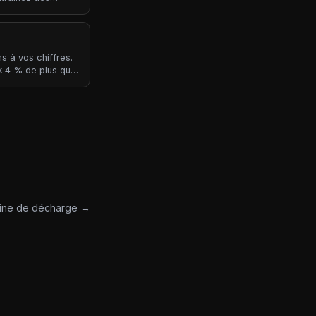
lourds et lents. Si
endurance
stèmes
qués) et
s à vos chiffres.
ités) — et elles
 « 4 % de plus que
ez pas réellement
ine de décharge →