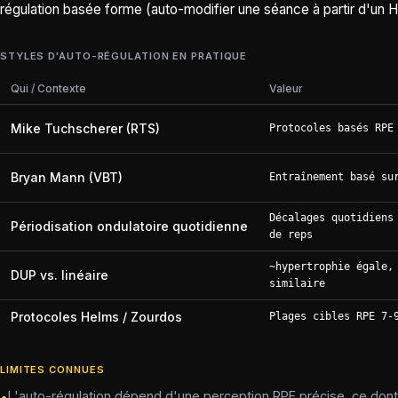
régulation basée forme (auto-modifier une séance à partir d'un H
STYLES D'AUTO-RÉGULATION EN PRATIQUE
Qui / Contexte
Valeur
Mike Tuchscherer (RTS)
Protocoles basés RPE
Bryan Mann (VBT)
Entraînement basé su
Décalages quotidiens
Périodisation ondulatoire quotidienne
de reps
~hypertrophie égale,
DUP vs. linéaire
similaire
Protocoles Helms / Zourdos
Plages cibles RPE 7-
LIMITES CONNUES
L'auto-régulation dépend d'une perception RPE précise, ce dont
•