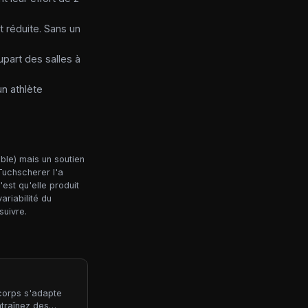
 réduite. Sans un
upart des salles à
un athlète
able) mais un soutien
Tuchscherer l'a
est qu'elle produit
ariabilité du
suivre.
 corps s'adapte
traînez des