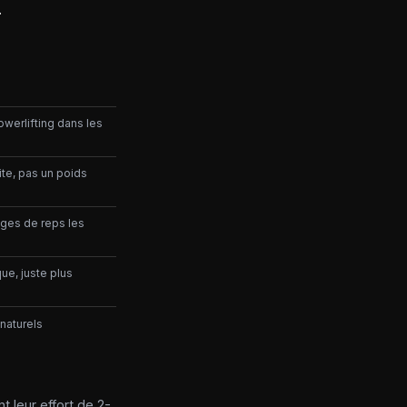
.
werlifting dans les
ite, pas un poids
ages de reps les
ue, juste plus
naturels
 leur effort de 2-