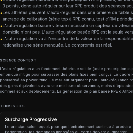
3 points, donc auto-réguler sur leur RPE produit des séances so
Les athlètes peuvent s'auto-réguler dans une ornière de faible
•
ancrage de calibration (série top à RPE connu, test e1RM périodi
L'auto-régulation basée vitesse nécessite un capteur de vitesse 
•
domicile n'ont pas. L'auto-régulation basée RPE est la seule ver
L'auto-régulation va à l'encontre de la valeur de la responsabilit
•
rationalise une série manquée. Le compromis est réel.
SCIENCE CONTEXT
L'auto-régulation a un fondement théorique solide (toute prescription sup
empirique mitigé pour surpasser des plans fixes bien conçus. Le cadre 
popularisé en powerlifting. Le meilleur argument pour l'auto-régulation n
des gains équivalents avec une meilleure observance, moins d'épisodes de
sommeil et aux déplacements. La génération de plan basée RPE d'Afitpilot 
TERMES LIÉS
Surcharge Progressive
Le principe selon lequel, pour que l'entraînement continue à produire
l'adaptation, les demandes imposées au corps doivent augmenter