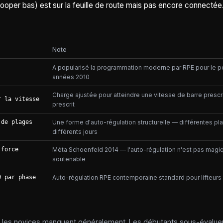
ooper bas) est sur la feuille de route mais pas encore connectée
Note
A popularisé la programmation moderne par RPE pour le po
années 2010
Charge ajustée pour atteindre une vitesse de barre prescr
r la vitesse
prescrit
 de plages
Une forme d'auto-régulation structurelle — différentes pl
différents jours
 force
Méta Schoenfeld 2014 — l'auto-régulation n'est pas magiq
soutenable
9 par phase
Auto-régulation RPE contemporaine standard pour lifteurs 
 les novices manquent généralement. Les débutants sous-évaluent