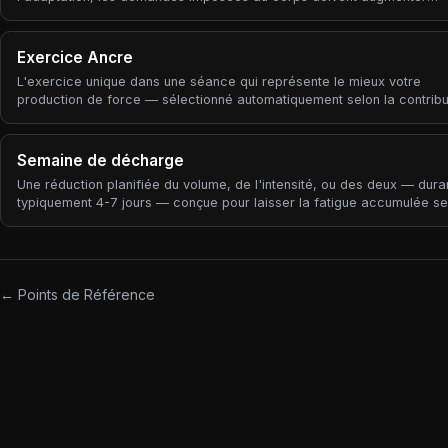
graduellement dans le temps. La surcharge progressive est le moteur
progrès à long terme — chaque modèle de périodisation, chaque
programme, chaque cadre de coaching est ultimement une façon de 
Exercice Ancre
la surcharge progressive de façon soutenable.
L'exercice unique dans une séance qui représente le mieux votre
production de force — sélectionné automatiquement selon la contribu
tonnage, la récurrence historique et la qualité des données (disponibil
RPE, nombre de séries).
Semaine de décharge
Une réduction planifiée du volume, de l'intensité, ou des deux — dura
typiquement 4-7 jours — conçue pour laisser la fatigue accumulée se
dissiper afin que l'entraînement suivant produise une surcompensation
qu'une fatigue supplémentaire.
← Points de Référence