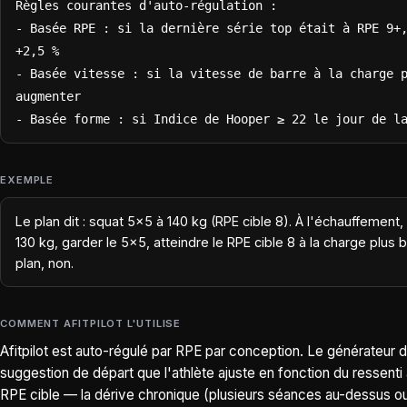
Règles courantes d'auto-régulation :

- Basée RPE : si la dernière série top était à RPE 9+,
+2,5 %

- Basée vitesse : si la vitesse de barre à la charge p
augmenter

- Basée forme : si Indice de Hooper ≥ 22 le jour de l
EXEMPLE
Le plan dit : squat 5×5 à 140 kg (RPE cible 8). À l'échauffeme
130 kg, garder le 5×5, atteindre le RPE cible 8 à la charge plus
plan, non.
COMMENT AFITPILOT L'UTILISE
Afitpilot est auto-régulé par RPE par conception. Le générateur d
suggestion de départ que l'athlète ajuste en fonction du ressenti
RPE cible — la dérive chronique (plusieurs séances au-dessus ou 