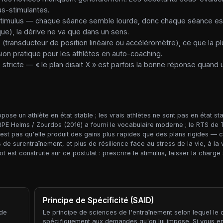
us-stimulantes.
 stimulus — chaque séance semble lourde, donc chaque séance est
que), la dérive ne va que dans un sens.
(transducteur de position linéaire ou accéléromètre), ce que la pl
sion pratique pour les athlètes en auto-coaching.
é stricte — « le plan disait X » est parfois la bonne réponse quand 
pose un athlète en état stable ; les vrais athlètes ne sont pas en état st
RPE Helms / Zourdos (2016) a fourni le vocabulaire moderne ; le RTS de 
'est pas qu'elle produit des gains plus rapides que des plans rigides — c'
 surentraînement, et plus de résilience face au stress de la vie, à la v
est construite sur ce postulat : prescrire le stimulus, laisser la charge 
Principe de Spécificité (SAID)
 de
Le principe de sciences de l'entraînement selon lequel le
spécifiquement aux demandes qu'on lui impose. Si vous en