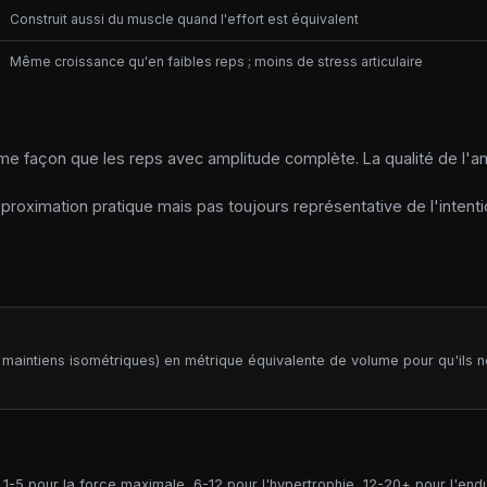
Construit aussi du muscle quand l'effort est équivalent
Même croissance qu'en faibles reps ; moins de stress articulaire
me façon que les reps avec amplitude complète. La qualité de l'a
proximation pratique mais pas toujours représentative de l'intent
 maintiens isométriques) en métrique équivalente de volume pour qu'ils n
-5 pour la force maximale, 6-12 pour l'hypertrophie, 12-20+ pour l'end