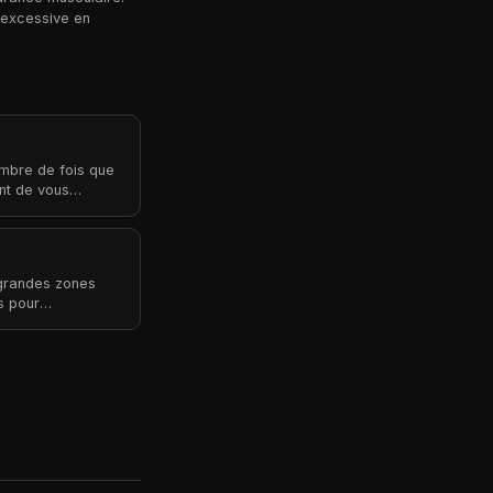
 excessive en
ombre de fois que
nt de vous
rescription
 grandes zones
s pour
urance musculaire.
e pour les coachs
» impliquent
férents.