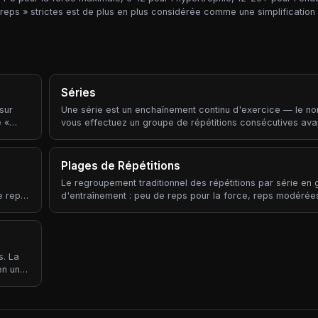
reps » strictes est de plus en plus considérée comme une simplification
Séries
sur
Une série est un enchaînement continu d'exercice — le n
e «
vous effectuez un groupe de répétitions consécutives ava
reposer. Les séries sont la brique fondamentale de toute p
d'entraînement.
Plages de Répétitions
Le regroupement traditionnel des répétitions par série en
e rep
d'entraînement : peu de reps pour la force, reps modérée
es).
l'hypertrophie (prise de muscle), reps élevées pour l'end
t
Les plages de répétitions sont la manière la plus courant
le,
de communiquer l'intention — « 5x5 », « 3x8-12 », « 2x20 
 d'un
chacun une charge, un repos et une cible d'adaptation dif
s. La
u
en un
esses
ircuit
 de