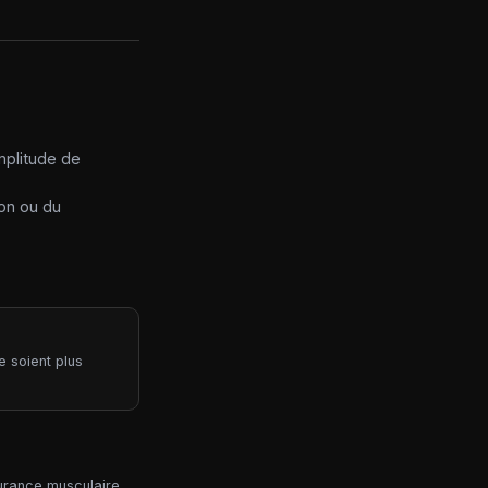
mplitude de
ion ou du
e soient plus
urance musculaire.