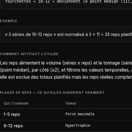
fourchettes « 10-12 » deviennent le point médian (11)
EXEMPLE
« 3 séries de 10-12 reps » est normalisé à 3 x 11 = 33 reps plani
COMMENT AFITPILOT L'UTILISE
Les reps alimentent le volume (séries x reps) et le tonnage (séri
(point médian), par côté (x2), et filtrons les valeurs temporel
elle est exclue des totaux planifiés mais les reps réelles compten
PLAGES DE REPS — CE QU'ELLES SIGNIFIENT VRAIMENT
Qui / Contexte
Valeur
1-5 reps
Force maximale
6-12 reps
Hypertrophie