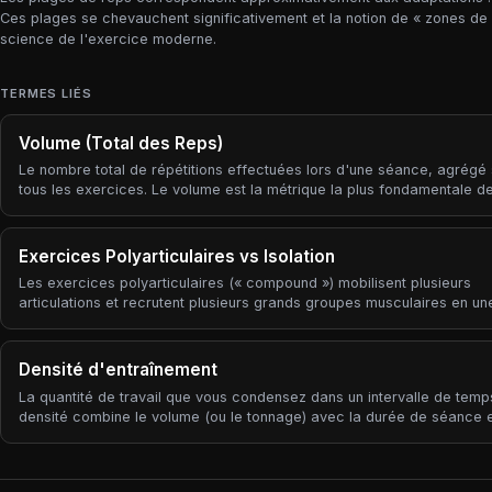
Ces plages se chevauchent significativement et la notion de « zones de 
science de l'exercice moderne.
TERMES LIÉS
Volume (Total des Reps)
Le nombre total de répétitions effectuées lors d'une séance, agrégé 
tous les exercices. Le volume est la métrique la plus fondamentale d
combien de travail avez-vous fait ? ».
Exercices Polyarticulaires vs Isolation
Les exercices polyarticulaires (« compound ») mobilisent plusieurs
articulations et recrutent plusieurs grands groupes musculaires en un
(squat, soulevé de terre, développé couché, rowing, développé épaul
Les exercices d'isolation mobilisent essentiellement une articulation e
ciblent un seul groupe musculaire (curl, leg extension, élévation latéra
Densité d'entraînement
extension mollets). Presque tout programme de force est bâti à partir
La quantité de travail que vous condensez dans un intervalle de temp
petit nombre de mouvements polyarticulaires qui portent l'essentiel d
densité combine le volume (ou le tonnage) avec la durée de séance 
stimulus, complétés par du travail d'isolation pour corriger des faibl
seul chiffre « travail par minute » — utile pour comparer une séance c
ou cibler directement un muscle.
rapide à une séance de force lourde lente, et pour repérer les temps
repos qui s'allongent.