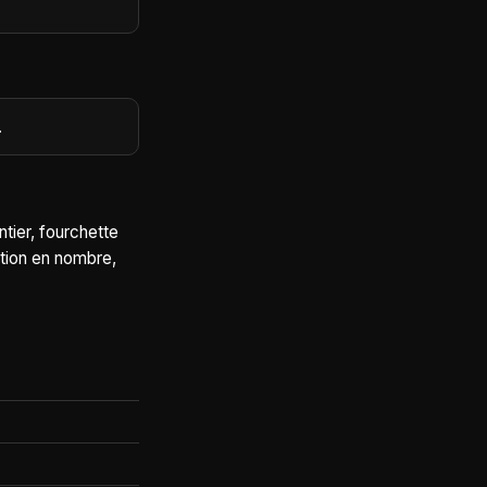
.
ntier, fourchette
ption en nombre,