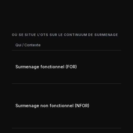
OÙ SE SITUE L'OTS SUR LE CONTINUUM DE SURMENAGE
Qui / Contexte
Vale
Jour
sema
Surmenage fonctionnel (FOR)
perf
dépr
surc
Sema
de s
perf
Surmenage non fonctionnel (NFOR)
récu
comp
sema
repo