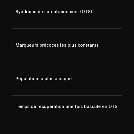
Mois
de s
Syndrome de surentraînement (OTS)
perf
sans
médi
Déri
défi
Marqueurs précoces les plus constants
somm
effo
chro
Athl
d'en
Population la plus à risque
bloc
kilo
stre
6-24
Temps de récupération une fois basculé en OTS
les 
cas 