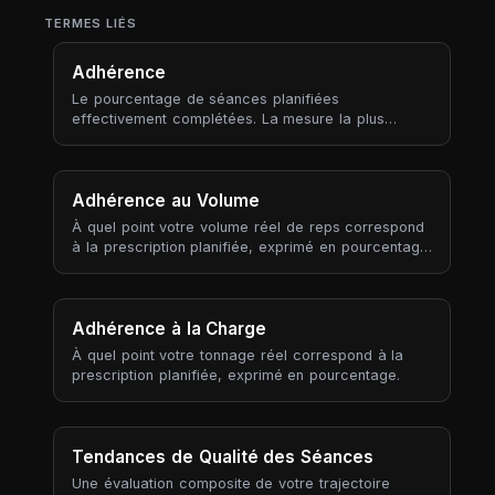
TERMES LIÉS
Adhérence
Le pourcentage de séances planifiées
effectivement complétées. La mesure la plus
simple de si vous suivez le plan.
Adhérence au Volume
À quel point votre volume réel de reps correspond
à la prescription planifiée, exprimé en pourcentage.
100 % = correspondance exacte ; au-dessus =
vous en avez fait plus, en dessous = moins.
Adhérence à la Charge
À quel point votre tonnage réel correspond à la
prescription planifiée, exprimé en pourcentage.
Tendances de Qualité des Séances
Une évaluation composite de votre trajectoire