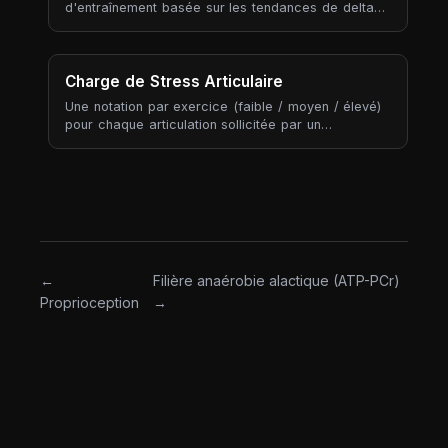
d'entraînement basée sur les tendances de delta
d'effort et d'adhérence sur vos 6 dernières
séances complétées.
Charge de Stress Articulaire
Une notation par exercice (faible / moyen / élevé)
pour chaque articulation sollicitée par un
mouvement, agrégée sur votre plan hebdomadaire
pour révéler quelles articulations accumulent le
plus de stress. Contrairement au tonnage ou au
volume, le stress articulaire n'est pas calculé à
partir de ce que vous soulevez — il est classifié à
partir de l'exercice lui-même.
←
Filière anaérobie alactique (ATP-PCr)
Proprioception
→