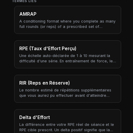
TERMES LIÉS
AMRAP
A conditioning format where you complete as many
full rounds (or reps) of a prescribed set of
movements as possible within a fixed time cap.
AMRAP flips the usual work-then-rest structure:
instead of a target number of rounds at an
unknown pace, you fix the time and let the round
RPE (Taux d'Effort Perçu)
count be the outcome — the score is the honest
Une échelle auto-déclarée de 1 à 10 mesurant la
measure of how much work you produced.
difficulté d'une série. En entraînement de force, le
RPE est ancré aux « reps en réserve » (RIR) : RPE
10 signifie que vous ne pouviez plus faire une rep,
RPE 8 signifie qu'il vous restait environ 2 reps, RPE
6 environ 4 reps en réserve.
RIR (Reps en Réserve)
Le nombre estimé de répétitions supplémentaires
que vous auriez pu effectuer avant d'atteindre
l'échec musculaire. Le RIR est l'ancre inverse du
RPE : RIR 0 = RPE 10 (échec), RIR 2 = RPE 8, RIR 4 =
RPE 6.
Delta d'Effort
La différence entre votre RPE réel de séance et le
RPE cible prescrit. Un delta positif signifie que la