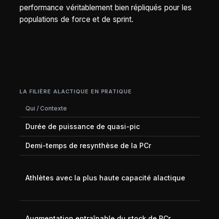
performance véritablement bien répliqués pour les
populations de force et de sprint.
LA FILIÈRE ALACTIQUE EN PRATIQUE
Qui / Contexte
Va
Durée de puissance de quasi-pic
6-
Demi-temps de resynthèse de la PCr
~3
Sp
m,
Athlètes avec la plus haute capacité alactique
po
ha
10
Augmentation entraînable du stock de PCr
du