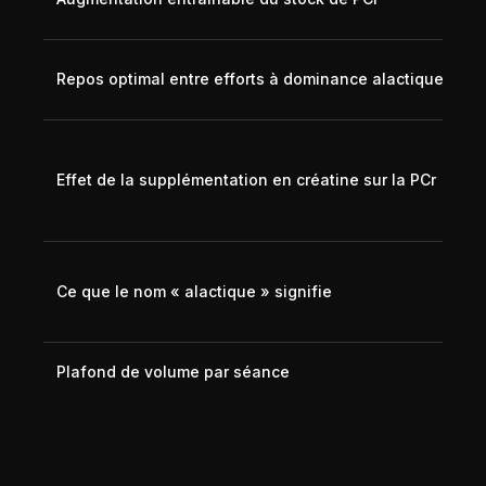
ci
3-
Repos optimal entre efforts à dominance alactique
90
d'
10
d'
Effet de la supplémentation en créatine sur la PCr
du
mu
PC
Pa
pr
Ce que le nom « alactique » signifie
pe
l'
~8
Plafond de volume par séance
qu