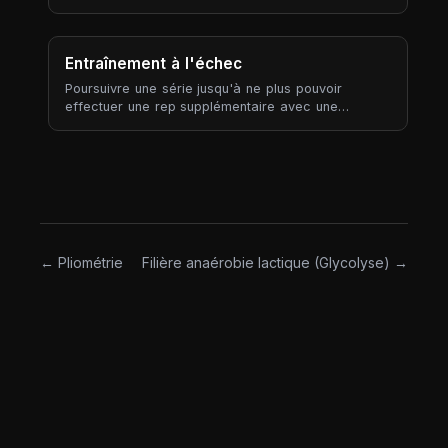
séance a semblé plus dure que prévu ; négatif
signifie plus facile.
Entraînement à l'échec
Poursuivre une série jusqu'à ne plus pouvoir
effectuer une rep supplémentaire avec une
technique correcte — RIR 0, RPE 10. L'échec est la
limite haute de l'intensité par série, et l'une des
consignes les plus sur-prescrites en musculation.
← Pliométrie
Filière anaérobie lactique (Glycolyse) →