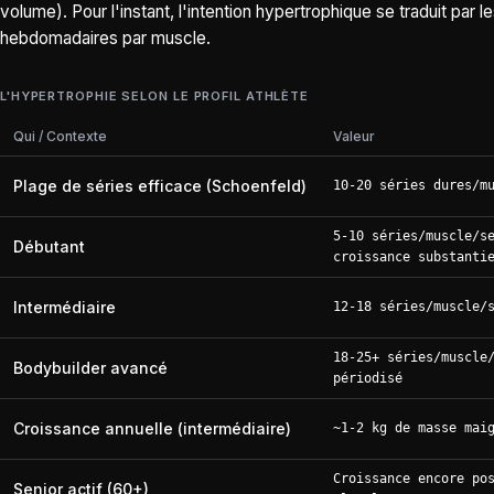
volume). Pour l'instant, l'intention hypertrophique se traduit par
hebdomadaires par muscle.
L'HYPERTROPHIE SELON LE PROFIL ATHLÈTE
Qui / Contexte
Valeur
Plage de séries efficace (Schoenfeld)
10-20 séries dures/m
5-10 séries/muscle/s
Débutant
croissance substanti
Intermédiaire
12-18 séries/muscle/
18-25+ séries/muscle
Bodybuilder avancé
périodisé
Croissance annuelle (intermédiaire)
~1-2 kg de masse mai
Croissance encore po
Senior actif (60+)