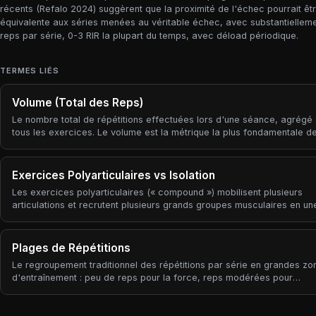
récents (Refalo 2024) suggèrent que la proximité de l'échec pourrait ê
équivalente aux séries menées au véritable échec, avec substantielleme
reps par série, 0-3 RIR la plupart du temps, avec déload périodique.
TERMES LIÉS
Volume (Total des Reps)
Le nombre total de répétitions effectuées lors d'une séance, agrégé 
tous les exercices. Le volume est la métrique la plus fondamentale d
combien de travail avez-vous fait ? ».
Exercices Polyarticulaires vs Isolation
Les exercices polyarticulaires (« compound ») mobilisent plusieurs
articulations et recrutent plusieurs grands groupes musculaires en un
(squat, soulevé de terre, développé couché, rowing, développé épaul
Les exercices d'isolation mobilisent essentiellement une articulation e
ciblent un seul groupe musculaire (curl, leg extension, élévation latéra
Plages de Répétitions
extension mollets). Presque tout programme de force est bâti à partir
Le regroupement traditionnel des répétitions par série en grandes zo
petit nombre de mouvements polyarticulaires qui portent l'essentiel d
d'entraînement : peu de reps pour la force, reps modérées pour
stimulus, complétés par du travail d'isolation pour corriger des faibl
l'hypertrophie (prise de muscle), reps élevées pour l'endurance musc
ou cibler directement un muscle.
Les plages de répétitions sont la manière la plus courante pour les 
de communiquer l'intention — « 5x5 », « 3x8-12 », « 2x20 » impliquen