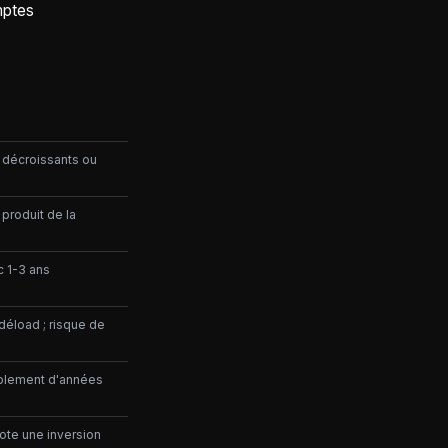
omptes
 décroissants ou
 produit de la
c 1-3 ans
déload ; risque de
ublement d'années
ote une inversion