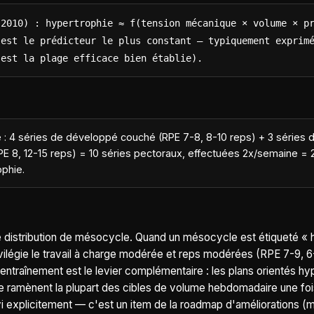
2010) : hypertrophie ≈ f(tension mécanique × volume × pr
est le prédicteur le plus constant — typiquement exprimé
 est la plage efficace bien établie).
 : 4 séries de développé couché (RPE 7-8, 8-10 reps) + 3 séries
RPE 8, 12-15 reps) = 10 séries pectoraux, effectuées 2x/semaine = 
phie.
e distribution de mésocycle. Quand un mésocycle est étiqueté «
ivilégie le travail à charge modérée et reps modérées (RPE 7-9, 
ntraînement est le levier complémentaire : les plans orientés hy
e ramènent la plupart des cibles de volume hebdomadaire une fois
i explicitement — c'est un item de la roadmap d'améliorations (