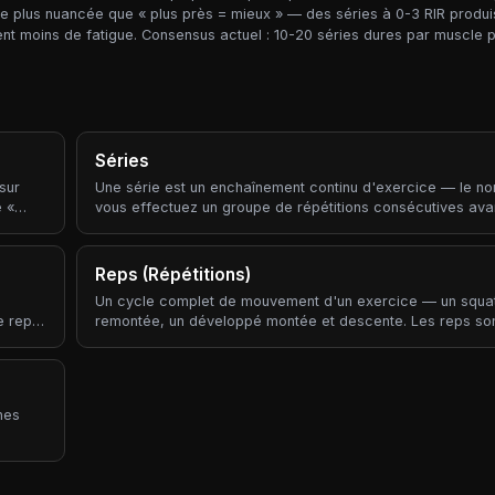
tre plus nuancée que « plus près = mieux » — des séries à 0-3 RIR produ
nt moins de fatigue. Consensus actuel : 10-20 séries dures par muscle 
Séries
sur
Une série est un enchaînement continu d'exercice — le n
e «
vous effectuez un groupe de répétitions consécutives ava
reposer. Les séries sont la brique fondamentale de toute p
d'entraînement.
Reps (Répétitions)
Un cycle complet de mouvement d'un exercice — un squa
e rep
remontée, un développé montée et descente. Les reps sont
es).
du volume d'entraînement.
t
le,
 d'un
nes
u
esses
ulaire.
coachs
t