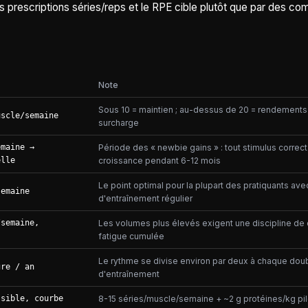
 les prescriptions séries/reps et le RPE cible plutôt que par des c
Note
Sous 10 = maintien ; au-dessus de 20 = rendements
uscle/semaine
surcharge
emaine →
Période des « newbie gains » : tout stimulus correct
elle
croissance pendant 6-12 mois
Le point optimal pour la plupart des pratiquants ave
semaine
d'entraînement régulier
/semaine,
Les volumes plus élevés exigent une discipline de 
fatigue cumulée
Le rythme se divise environ par deux à chaque do
gre / an
d'entraînement
ssible, courbe
8-15 séries/muscle/semaine + ~2 g protéines/kg pil