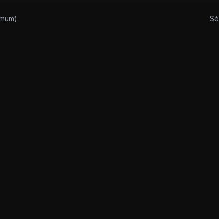
imum)
Sé