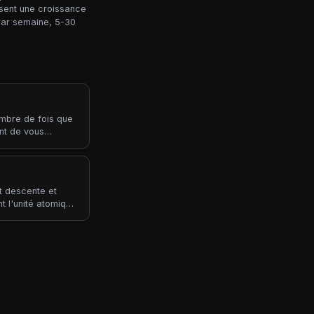
isent une croissance
par semaine, 5-30
ombre de fois que
nt de vous
rescription
t descente et
 l'unité atomique