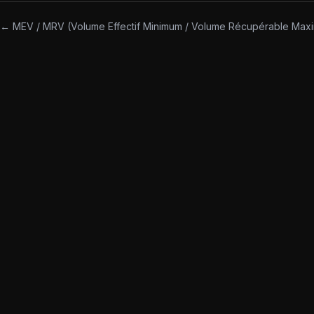
chacun une charge, un repos et une cible d'adaptation différents.
← MEV / MRV (Volume Effectif Minimum / Volume Récupérable Max