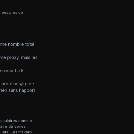
enées près de
même nombre total
me proxy, mais les
ximisent à 8
e protéines/kg de
ien sans l'apport
musculaires comme
aire de séries
uate. Les travaux