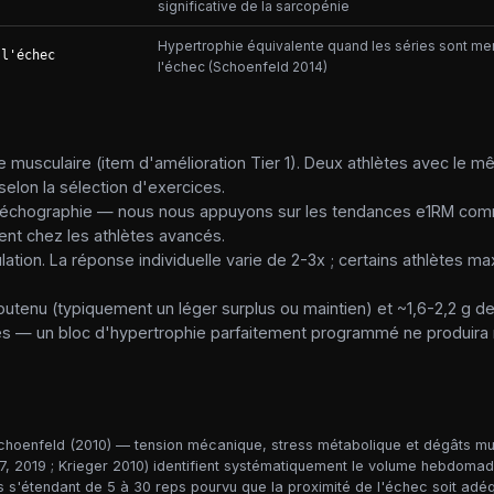
significative de la sarcopénie
Hypertrophie équivalente quand les séries sont m
 l'échec
l'échec (Schoenfeld 2014)
musculaire (item d'amélioration Tier 1). Deux athlètes avec le 
selon la sélection d'exercices.
ou échographie — nous nous appuyons sur les tendances e1RM com
ent chez les athlètes avancés.
on. La réponse individuelle varie de 2-3x ; certains athlètes ma
outenu (typiquement un léger surplus ou maintien) et ~1,6-2,2 g d
les — un bloc d'hypertrophie parfaitement programmé ne produira r
choenfeld (2010) — tension mécanique, stress métabolique et dégâts 
7, 2019 ; Krieger 2010) identifient systématiquement le volume hebdomad
 s'étendant de 5 à 30 reps pourvu que la proximité de l'échec soit adéq