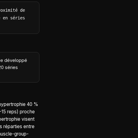
oximité de 
 en séries 
 de développé
20 séries
 hypertrophie 40 %
6-15 reps) proche
pertrophie visent
 réparties entre
muscle-group-