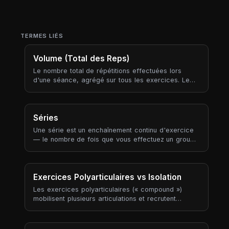
TERMES LIÉS
Volume (Total des Reps)
Le nombre total de répétitions effectuées lors
d'une séance, agrégé sur tous les exercices. Le
volume est la métrique la plus fondamentale de «
combien de travail avez-vous fait ? ».
Séries
Une série est un enchaînement continu d'exercice
— le nombre de fois que vous effectuez un groupe
de répétitions consécutives avant de vous reposer.
Les séries sont la brique fondamentale de toute
prescription d'entraînement.
Exercices Polyarticulaires vs Isolation
Les exercices polyarticulaires (« compound »)
mobilisent plusieurs articulations et recrutent
plusieurs grands groupes musculaires en une rep
(squat, soulevé de terre, développé couché,
rowing, développé épaules). Les exercices