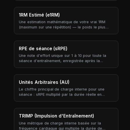
séance était-elle lourde ? » en un seul chiffre.
1RM Estimé (e1RM)
Une estimation mathématique de votre vrai 1RM
(maximum sur une répétition) — le poids le plus
lourd que vous pourriez soulever pour une seule
répétition — dérivée d'une série sous-maximale.
Cela permet de suivre la progression en force
sans jamais avoir besoin de tester votre max réel.
RPE de séance (sRPE)
Une note d'effort unique sur 1 à 10 pour toute la
séance d'entraînement, enregistrée après la
séance. Contrairement au RPE par exercice (qui
capture chaque série), le sRPE résume la séance
entière en un chiffre — votre réponse subjective à
« à quel point c'était dur, tout compris ? ».
Unités Arbitraires (AU)
Le chiffre principal de charge interne pour une
séance : sRPE multiplié par la durée réelle en
minutes. L'AU produit un score de charge
comparable à travers les séances de force,
endurance, mobilité et habiletés — chose que le
tonnage ne peut faire car il n'existe que pour les
TRIMP (Impulsion d'Entraînement)
séances qui soulèvent du poids externe.
Une métrique de charge interne basée sur la
fréquence cardiaque qui multiplie la durée de