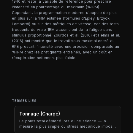
1940 et reste la variable de référence pour prescrire
l'intensité en pourcentage du maximum (%1RM).
Cependant, la programmation moderne s'appuie de plus
en plus sur la 1RM estimée (formules d'Epley, Brzycki,
Lombardi) ou sur des métriques de vitesse, car des tests
fréquents de vraie 1RM accumulent de la fatigue sans
stimulus proportionné. Zourdos et al. (2016) et Helms et al.
(2016) ont montré que le travail sous-maximal ancré au
RPE prescrit l'intensité avec une précision comparable au
%1RM chez les pratiquants entraînés, avec un coût en
récupération nettement plus faible.
TERMES LIÉS
Tonnage (Charge)
Le poids total déplacé lors d'une séance — la
mesure la plus simple du stress mécanique imposé
au corps. Le tonnage résume « à quel point ma