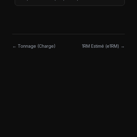
séance par une pondération d'intensité dérivée de
la FC. Le TRIMP est l'équivalent FC de l'AU basé
sur le sRPE : même idée (volume × intensité =
charge), signal d'intensité différent. C'est la
métrique de charge standard en endurance —
course, vélo, aviron, ski de fond.
← Tonnage (Charge)
1RM Estimé (e1RM) →