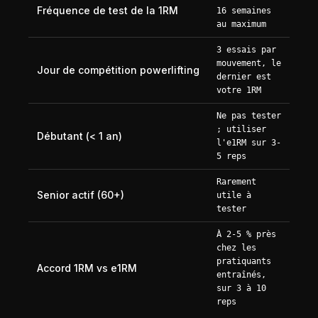
Fréquence de test de la 1RM
16 semaines
au maximum
3 essais par
mouvement, le
Jour de compétition powerlifting
dernier est
votre 1RM
Ne pas tester
; utiliser
Débutant (< 1 an)
l'e1RM sur 3-
5 reps
Rarement
Senior actif (60+)
utile à
tester
À 2-5 % près
chez les
pratiquants
Accord 1RM vs e1RM
entraînés,
sur 3 à 10
reps