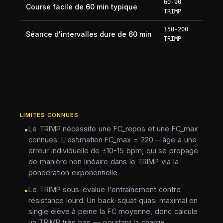
60-90
Course facile de 60 min typique
TRIMP
150-200
Séance d'intervalles dure de 60 min
TRIMP
LIMITES CONNUES
Le TRIMP nécessite une FC_repos et une FC_max
•
connues. L'estimation FC_max = 220 − âge a une
erreur individuelle de ±10-15 bpm, qui se propage
de manière non linéaire dans le TRIMP via la
pondération exponentielle.
Le TRIMP sous-évalue l'entraînement contre
•
résistance lourd. Un back-squat quasi maximal en
single élève à peine la FC moyenne, donc calcule
un TRIMP très bas — pourtant la charge