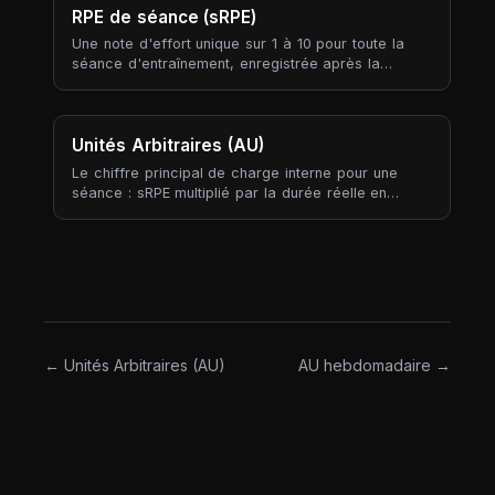
sans jamais avoir besoin de tester votre max réel.
RPE de séance (sRPE)
Une note d'effort unique sur 1 à 10 pour toute la
séance d'entraînement, enregistrée après la
séance. Contrairement au RPE par exercice (qui
capture chaque série), le sRPE résume la séance
entière en un chiffre — votre réponse subjective à
« à quel point c'était dur, tout compris ? ».
Unités Arbitraires (AU)
Le chiffre principal de charge interne pour une
séance : sRPE multiplié par la durée réelle en
minutes. L'AU produit un score de charge
comparable à travers les séances de force,
endurance, mobilité et habiletés — chose que le
tonnage ne peut faire car il n'existe que pour les
séances qui soulèvent du poids externe.
← Unités Arbitraires (AU)
AU hebdomadaire →