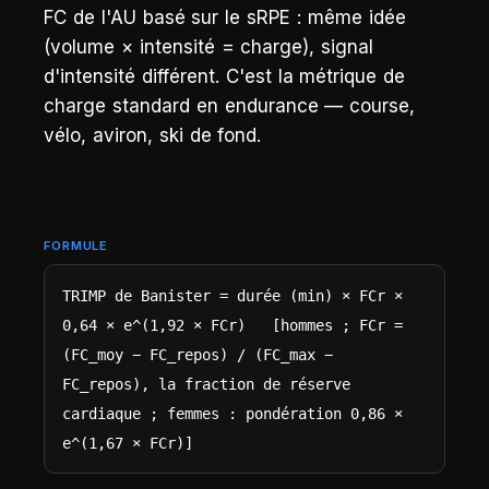
FC de l'AU basé sur le sRPE : même idée
(volume × intensité = charge), signal
d'intensité différent. C'est la métrique de
charge standard en endurance — course,
vélo, aviron, ski de fond.
FORMULE
TRIMP de Banister = durée (min) × FCr × 
0,64 × e^(1,92 × FCr)   [hommes ; FCr = 
(FC_moy − FC_repos) / (FC_max − 
FC_repos), la fraction de réserve 
cardiaque ; femmes : pondération 0,86 × 
e^(1,67 × FCr)]