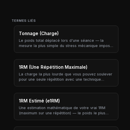
TERMES LIÉS
Tonnage (Charge)
Le poids total déplacé lors d'une séance — la
mesure la plus simple du stress mécanique imposé
au corps. Le tonnage résume « à quel point ma
séance était-elle lourde ? » en un seul chiffre.
1RM (Une Répétition Maximale)
La charge la plus lourde que vous pouvez soulever
pour une seule répétition avec une technique
correcte. La 1RM est la référence autour de
laquelle presque tout programme de force est
construit — pourcentages d'entraînement,
progressions de charge et tentatives de
1RM Estimé (e1RM)
compétition s'ancrent tous à ce chiffre unique.
Une estimation mathématique de votre vrai 1RM
(maximum sur une répétition) — le poids le plus
lourd que vous pourriez soulever pour une seule
répétition — dérivée d'une série sous-maximale.
Cela permet de suivre la progression en force